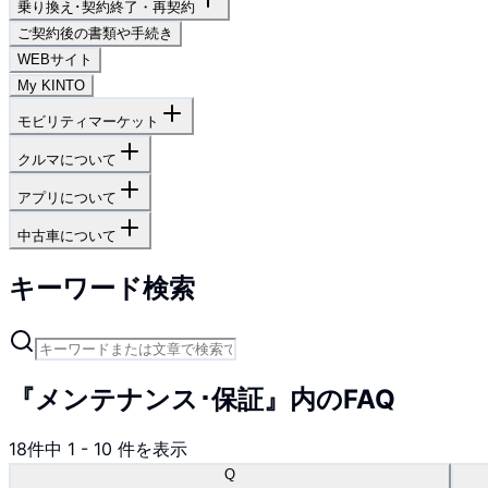
乗り換え･契約終了・再契約
ご契約後の書類や手続き
WEBサイト
My KINTO
モビリティマーケット
クルマについて
アプリについて
中古車について
キーワード検索
『メンテナンス･保証』内のFAQ
18
件中
1
-
10
件を表示
Q