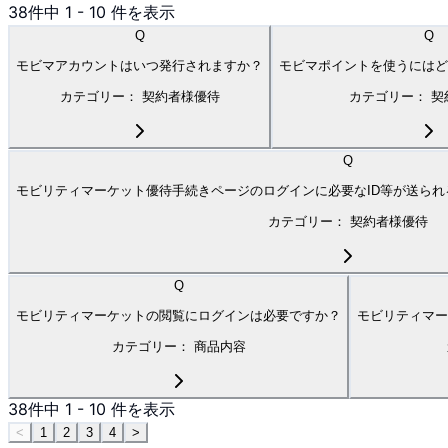
38
件中
1
-
10
件を表示
Q
Q
モビマアカウントはいつ発行されますか？
モビマポイントを使うには
カテゴリー：
契約者様優待
カテゴリー：
契
Q
モビリティマーケット優待手続きページのログインに必要なID等が送ら
カテゴリー：
契約者様優待
Q
モビリティマーケットの閲覧にログインは必要ですか？
モビリティマー
カテゴリー：
商品内容
38
件中
1
-
10
件を表示
<
1
2
3
4
>