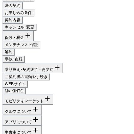
法人契約
お申し込み条件
契約内容
キャンセル･変更
保険・税金
メンテナンス･保証
解約
事故･盗難
乗り換え･契約終了・再契約
ご契約後の書類や手続き
WEBサイト
My KINTO
モビリティマーケット
クルマについて
アプリについて
中古車について