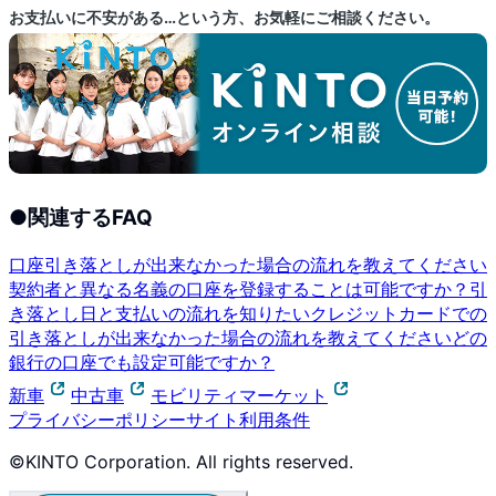
お支払いに不安がある…という方、お気軽にご相談ください。
●
関連するFAQ
口座引き落としが出来なかった場合の流れを教えてください
契約者と異なる名義の口座を登録することは可能ですか？
引
き落とし日と支払いの流れを知りたい
クレジットカードでの
引き落としが出来なかった場合の流れを教えてください
どの
銀行の口座でも設定可能ですか？
新車
中古車
モビリティマーケット
プライバシーポリシー
サイト利用条件
©KINTO Corporation. All rights reserved.