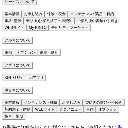
サービスについて
基本情報
お申し込み
保険・税金
メンテナンス･保証
解約
事故･盗難
乗り換え･契約終了・再契約
ご契約後の書類や手続き
WEBサイト
My KINTO
モビリティマーケット
クルマについて
車両
オプション
納車・納期
アプリについて
KINTO Unlimitedアプリ
中古車について
基本情報
メンテナンス・補償
お申し込み
契約後の書類や手続き
契約満了・解約
WEBサイト
会員メニュー
車両
オプション
納車・納期
各装備の詳細を知りたい場合はこちらをご参照ください
装