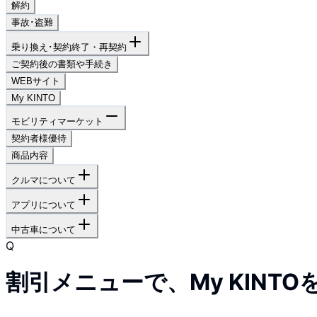
解約
事故･盗難
乗り換え･契約終了・再契約
ご契約後の書類や手続き
WEBサイト
My KINTO
モビリティマーケット
契約者様優待
商品内容
クルマについて
アプリについて
中古車について
Q
割引メニューで、My KIN