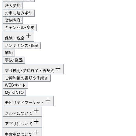
法人契約
お申し込み条件
契約内容
キャンセル･変更
保険・税金
メンテナンス･保証
解約
事故･盗難
乗り換え･契約終了・再契約
ご契約後の書類や手続き
WEBサイト
My KINTO
モビリティマーケット
クルマについて
アプリについて
中古車について