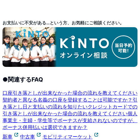
お支払いに不安がある…という方、お気軽にご相談ください。
●
関連するFAQ
口座引き落としが出来なかった場合の流れを教えてください
契約者と異なる名義の口座を登録することは可能ですか？
引
き落とし日と支払いの流れを知りたい
クレジットカードでの
引き落としが出来なかった場合の流れを教えてください
個人
事業主・主婦・学生等でボーナスが支給されないのですが、
ボーナス併用払いは選択できますか？
新車
中古車
モビリティマーケット