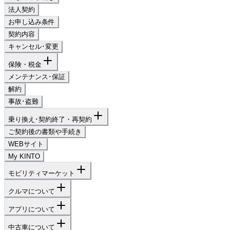
法人契約
お申し込み条件
契約内容
キャンセル･変更
保険・税金
メンテナンス･保証
解約
事故･盗難
乗り換え･契約終了・再契約
ご契約後の書類や手続き
WEBサイト
My KINTO
モビリティマーケット
クルマについて
アプリについて
中古車について