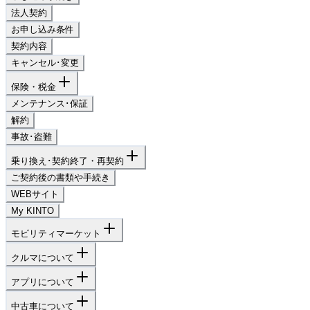
法人契約
お申し込み条件
契約内容
キャンセル･変更
保険・税金
メンテナンス･保証
解約
事故･盗難
乗り換え･契約終了・再契約
ご契約後の書類や手続き
WEBサイト
My KINTO
モビリティマーケット
クルマについて
アプリについて
中古車について