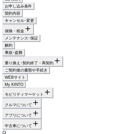
お申し込み条件
契約内容
キャンセル･変更
保険・税金
メンテナンス･保証
解約
事故･盗難
乗り換え･契約終了・再契約
ご契約後の書類や手続き
WEBサイト
My KINTO
モビリティマーケット
クルマについて
アプリについて
中古車について
Q