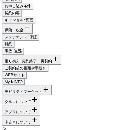
お申し込み条件
契約内容
キャンセル･変更
保険・税金
メンテナンス･保証
解約
事故･盗難
乗り換え･契約終了・再契約
ご契約後の書類や手続き
WEBサイト
My KINTO
モビリティマーケット
クルマについて
アプリについて
中古車について
Q