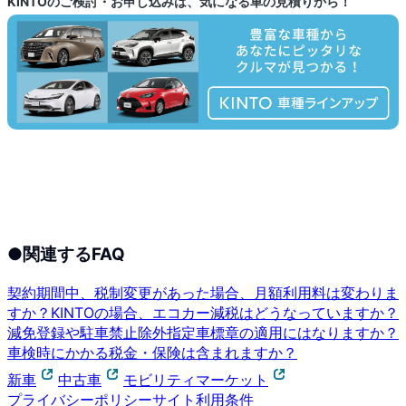
KINTOのご検討・お申し込みは、気になる車の見積りから！
●
関連するFAQ
契約期間中、税制変更があった場合、月額利用料は変わりま
すか？
KINTOの場合、エコカー減税はどうなっていますか？
減免登録や駐車禁止除外指定車標章の適用にはなりますか？
車検時にかかる税金・保険は含まれますか？
新車
中古車
モビリティマーケット
プライバシーポリシー
サイト利用条件