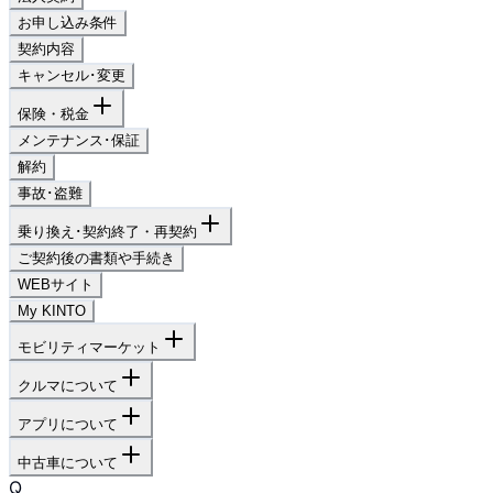
お申し込み条件
契約内容
キャンセル･変更
保険・税金
メンテナンス･保証
解約
事故･盗難
乗り換え･契約終了・再契約
ご契約後の書類や手続き
WEBサイト
My KINTO
モビリティマーケット
クルマについて
アプリについて
中古車について
Q