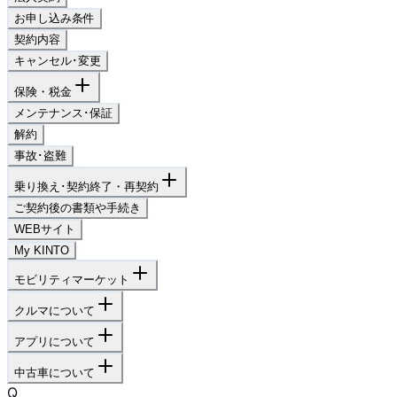
お申し込み条件
契約内容
キャンセル･変更
保険・税金
メンテナンス･保証
解約
事故･盗難
乗り換え･契約終了・再契約
ご契約後の書類や手続き
WEBサイト
My KINTO
モビリティマーケット
クルマについて
アプリについて
中古車について
Q