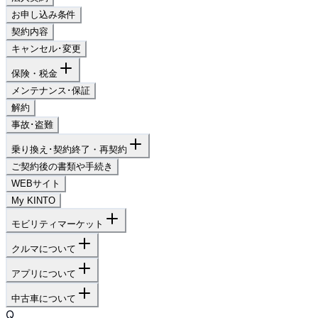
お申し込み条件
契約内容
キャンセル･変更
保険・税金
メンテナンス･保証
解約
事故･盗難
乗り換え･契約終了・再契約
ご契約後の書類や手続き
WEBサイト
My KINTO
モビリティマーケット
クルマについて
アプリについて
中古車について
Q