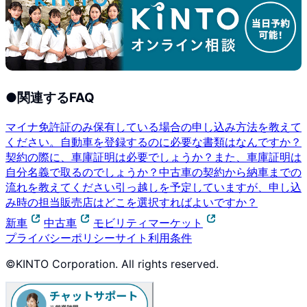
●
関連するFAQ
マイナ免許証のみ保有している場合の申し込み方法を教えて
ください。
自動車を登録するのに必要な書類はなんですか？
契約の際に、車庫証明は必要でしょうか？また、車庫証明は
自分名義で取るのでしょうか？
中古車の契約から納車までの
流れを教えてください
引っ越しを予定していますが、申し込
み時の担当販売店はどこを選択すればよいですか？
新車
中古車
モビリティマーケット
プライバシーポリシー
サイト利用条件
©KINTO Corporation. All rights reserved.