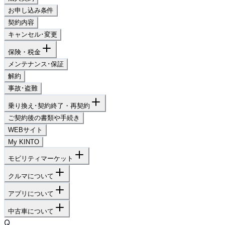
お申し込み条件
契約内容
キャンセル･変更
保険・税金
メンテナンス･保証
解約
事故･盗難
乗り換え･契約終了・再契約
ご契約後の書類や手続き
WEBサイト
My KINTO
モビリティマーケット
クルマについて
アプリについて
中古車について
Q