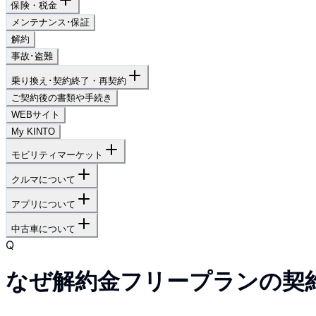
保険・税金
メンテナンス･保証
解約
事故･盗難
乗り換え･契約終了・再契約
ご契約後の書類や手続き
WEBサイト
My KINTO
モビリティマーケット
クルマについて
アプリについて
中古車について
Q
なぜ解約金フリープランの契