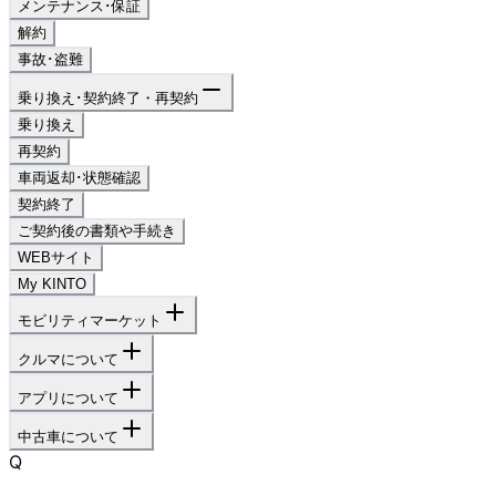
メンテナンス･保証
解約
事故･盗難
乗り換え･契約終了・再契約
乗り換え
再契約
車両返却･状態確認
契約終了
ご契約後の書類や手続き
WEBサイト
My KINTO
モビリティマーケット
クルマについて
アプリについて
中古車について
Q