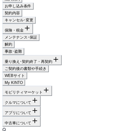
お申し込み条件
契約内容
キャンセル･変更
保険・税金
メンテナンス･保証
解約
事故･盗難
乗り換え･契約終了・再契約
ご契約後の書類や手続き
WEBサイト
My KINTO
モビリティマーケット
クルマについて
アプリについて
中古車について
Q