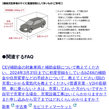
●
関連するFAQ
CEV補助金の対象車両と補助金額について教えてくださ
い。
2024年3月31日までに初度登録をしているbZ4Xの補助
金や住所変更などの手続きについて、教えてください
1回の
充電にかかる電気代を教えてください(普通充電・V2H)
長期
間、車に乗らないときは、充電しておいた方がいいですか？
自宅で充電する場合、充電設備工事はいくらかかりますか？
また申し込みから完了まではどれくらいかかりますか？
新車
中古車
モビリティマーケット