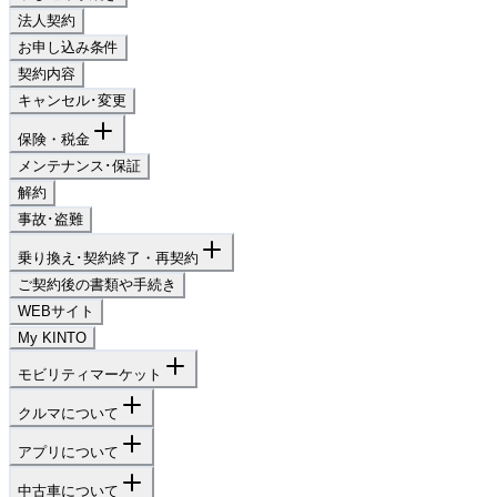
法人契約
お申し込み条件
契約内容
キャンセル･変更
保険・税金
メンテナンス･保証
解約
事故･盗難
乗り換え･契約終了・再契約
ご契約後の書類や手続き
WEBサイト
My KINTO
モビリティマーケット
クルマについて
アプリについて
中古車について