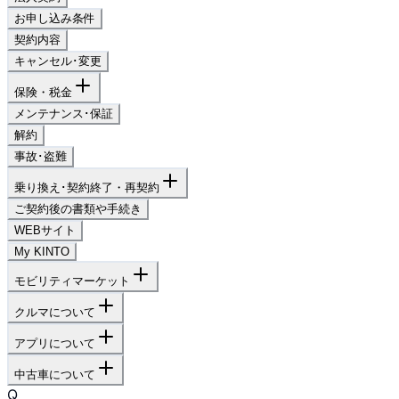
お申し込み条件
契約内容
キャンセル･変更
保険・税金
メンテナンス･保証
解約
事故･盗難
乗り換え･契約終了・再契約
ご契約後の書類や手続き
WEBサイト
My KINTO
モビリティマーケット
クルマについて
アプリについて
中古車について
Q