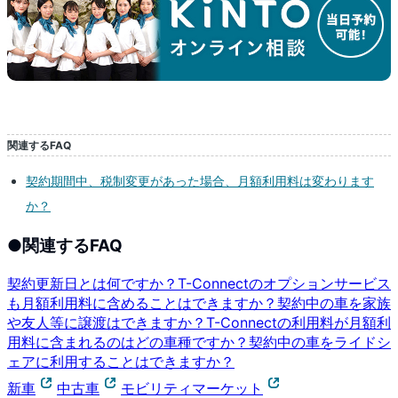
関連するFAQ
契約期間中、税制変更があった場合、月額利用料は変わります
か？
●
関連するFAQ
契約更新日とは何ですか？
T-Connectのオプションサービス
も月額利用料に含めることはできますか？
契約中の車を家族
や友人等に譲渡はできますか？
T-Connectの利用料が月額利
用料に含まれるのはどの車種ですか？
契約中の車をライドシ
ェアに利用することはできますか？
新車
中古車
モビリティマーケット