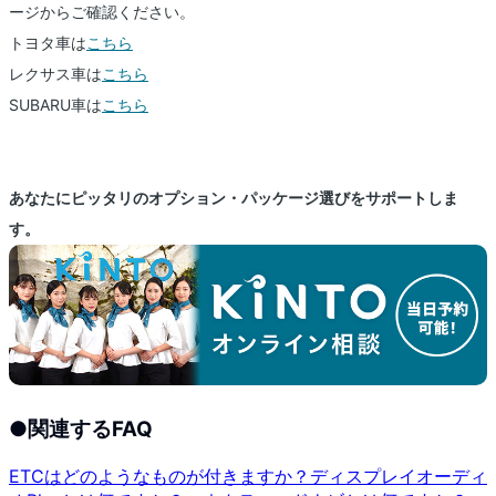
ージからご確認ください。
トヨタ車は
こちら
レクサス車は
こちら
SUBARU車は
こちら
あなたにピッタリのオプション・パッケージ選びをサポートしま
す。
●
関連するFAQ
ETCはどのようなものが付きますか？
ディスプレイオーディ