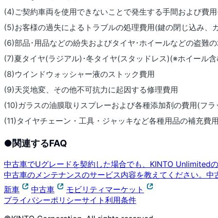
(4)ご契約車両を使用できないことで発生する手間および費用(
(5)お客様の過失によるトラブルの処理費用(鍵の閉じ込み
(6)部品･用品などの紛失およびタイヤ･ホイールなどの盗難
(7)夏タイヤ(ラジアル)･冬タイヤ(スタッドレス)(※ホイー
(8)ウインドウォッシャー液のストック費用
(9)天災地変、その他不可抗力に起因する修理費用
(10)ガラスの油膜取りスプレーおよび各種添加剤の費用(フ
(11)タイヤチェーン・工具・ジャッキなど各種用品の補充費
●
関連するFAQ
中古車でUグレードを契約した場合でも、KINTO Unlimit
中古車のメンテナンスのサービス内容を教えてください。
中
新車
中古車
モビリティマーケット
プライバシーポリシー
サイト利用条件