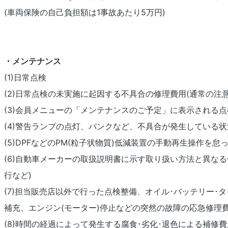
(車両保険の自己負担額は1事故あたり5万円)
・メンテナンス
(1)日常点検
(2)日常点検の未実施に起因する不具合の修理費用(通常の
(3)会員メニューの「メンテナンスのご予定」に表示される
(4)警告ランプの点灯、パンクなど、不具合が発生している
(5)DPFなどのPM(粒子状物質)低減装置の手動再生操作を
(6)自動車メーカーの取扱説明書に示す取り扱い方法と異な
行など)
(7)担当販売店以外で行った点検整備、オイル･バッテリー
補充、エンジン(モーター)停止などの突然の故障の応急修理費
(8)時間の経過によって発生する腐食･劣化･退色による補修費