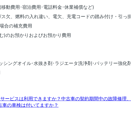
移動費用･宿泊費用･電話料金･休業補償など)
、ガス欠、燃料の入れ違い、電欠、充電コードの踏み付け・引っ
の場合の補充費用
ル含む)のお預かりおよびお預かり費用
ラッシングオイル･水抜き剤･ラジエータ洗浄剤･バッテリー強化剤
用
edのサービスは利用できますか？
中古車の契約期間中の故障修理
古車の車検は付いてますか？