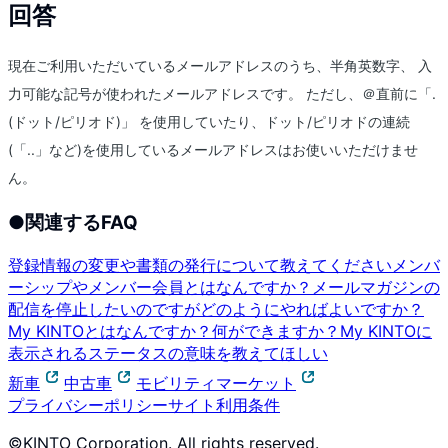
回答
現在ご利用いただいているメールアドレスのうち、半角英数字、 入
力可能な記号が使われたメールアドレスです。 ただし、＠直前に「.
(ドット/ピリオド)」 を使用していたり、ドット/ピリオドの連続
(「..」など)を使用しているメールアドレスはお使いいただけませ
ん。
●
関連するFAQ
登録情報の変更や書類の発行について教えてください
メンバ
ーシップやメンバー会員とはなんですか？
メールマガジンの
配信を停止したいのですがどのようにやればよいですか？
My KINTOとはなんですか？何ができますか？
My KINTOに
表示されるステータスの意味を教えてほしい
新車
中古車
モビリティマーケット
プライバシーポリシー
サイト利用条件
©KINTO Corporation. All rights reserved.