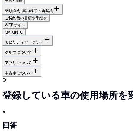
事故･盗難
乗り換え･契約終了・再契約
ご契約後の書類や手続き
WEBサイト
My KINTO
モビリティマーケット
クルマについて
アプリについて
中古車について
Q
登録している車の使用場所を
A
回答