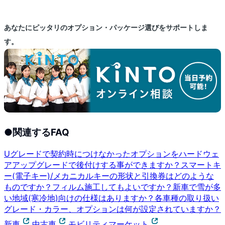
あなたにピッタリのオプション・パッケージ選びをサポートしま
す。
●
関連するFAQ
Uグレードで契約時につけなかったオプションをハードウェ
アアップグレードで後付けする事ができますか？
スマートキ
ー(電子キー)/メカニカルキーの形状と引換券はどのような
ものですか？
フィルム施工してもよいですか？
新車で雪が多
い地域(寒冷地)向けの仕様はありますか？
各車種の取り扱い
グレード・カラー、オプションは何が設定されていますか？
新車
中古車
モビリティマーケット