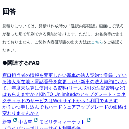
回答
見積りについては、見積り作成時の「選択内容確認」画面にて形式
が整った形で印刷できる機能があります。ただし、お名前等は含ま
れておりません。ご契約内容証明書の出力方法は
こちら
をご確認く
ださい。
●
関連するFAQ
窓口担当者の情報を変更したい
新車の法人契約で登録してい
る法人所在地・電話番号を変更したい
新車の法人契約におい
て、年度末決算に使用する資料(リース取引の注記資料など)
はもらえますか？
KINTO Unlimitedのアップグレート・コネ
クティッドのサービスはWebサイトからも利用できます
か？
いつ申し込んでもハードウェアアップグレードの価格は
変わりませんか？
新車
中古車
モビリティマーケット
プライバシーポリシー
サイト利用条件