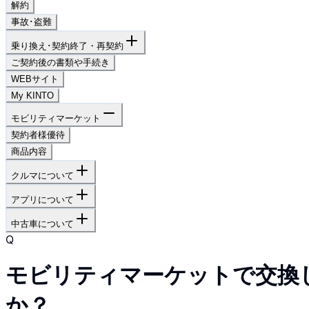
解約
事故･盗難
乗り換え･契約終了・再契約
ご契約後の書類や手続き
WEBサイト
My KINTO
モビリティマーケット
契約者様優待
商品内容
クルマについて
アプリについて
中古車について
Q
モビリティマーケットで交換
か？