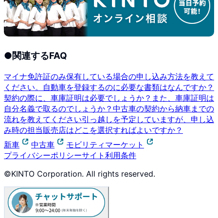
●
関連するFAQ
マイナ免許証のみ保有している場合の申し込み方法を教えて
ください。
自動車を登録するのに必要な書類はなんですか？
契約の際に、車庫証明は必要でしょうか？また、車庫証明は
自分名義で取るのでしょうか？
中古車の契約から納車までの
流れを教えてください
引っ越しを予定していますが、申し込
み時の担当販売店はどこを選択すればよいですか？
新車
中古車
モビリティマーケット
プライバシーポリシー
サイト利用条件
©KINTO Corporation. All rights reserved.