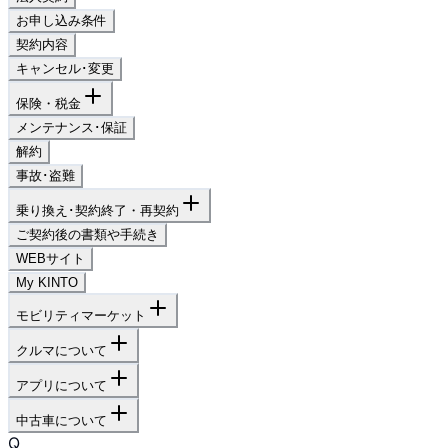
お申し込み条件
契約内容
キャンセル･変更
保険・税金
メンテナンス･保証
解約
事故･盗難
乗り換え･契約終了・再契約
ご契約後の書類や手続き
WEBサイト
My KINTO
モビリティマーケット
クルマについて
アプリについて
中古車について
Q