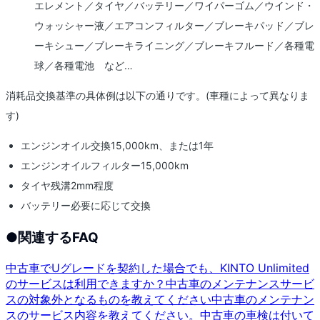
エレメント／タイヤ／バッテリー／ワイパーゴム／ウインド・
ウォッシャー液／エアコンフィルター／ブレーキパッド／ブレ
ーキシュー／ブレーキライニング／ブレーキフルード／各種電
球／各種電池 など…
消耗品交換基準の具体例は以下の通りです。(車種によって異なりま
す)
エンジンオイル交換15,000km、または1年
エンジンオイルフィルター15,000km
タイヤ残溝2mm程度
バッテリー必要に応じて交換
●
関連するFAQ
中古車でUグレードを契約した場合でも、KINTO Unlimited
のサービスは利用できますか？
中古車のメンテナンスサービ
スの対象外となるものを教えてください
中古車のメンテナン
スのサービス内容を教えてください。
中古車の車検は付いて