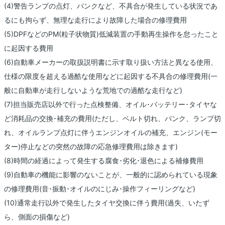
(4)警告ランプの点灯、パンクなど、不具合が発生している状況であ
るにも拘らず、無理な走行により故障した場合の修理費用
(5)DPFなどのPM(粒子状物質)低減装置の手動再生操作を怠ったこと
に起因する費用
(6)自動車メーカーの取扱説明書に示す取り扱い方法と異なる使用、
仕様の限度を超える過酷な使用などに起因する不具合の修理費用(一
般に自動車が走行しないような荒地での過酷な走行など)
(7)担当販売店以外で行った点検整備、オイル･バッテリー･タイヤな
ど消耗品の交換･補充の費用(ただし、ベルト切れ、パンク、ランプ切
れ、オイルランプ点灯に伴うエンジンオイルの補充、エンジン(モー
ター)停止などの突然の故障の応急修理費用は除きます)
(8)時間の経過によって発生する腐食･劣化･退色による補修費用
(9)自動車の機能に影響のないことが、一般的に認められている現象
の修理費用(音･振動･オイルのにじみ･操作フィーリングなど)
(10)通常走行以外で発生したタイヤ交換に伴う費用(過失、いたず
ら、側面の損傷など)