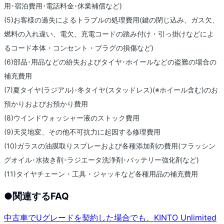
用･宿泊費用･電話料金･休業補償など)
(5)お客様の過失によるトラブルの処理費用(鍵の閉じ込み、ガス欠、
燃料の入れ違い、電欠、充電コードの踏み付け・引っ掛けなどによ
るコード本体・コンセント・プラグの損傷など)
(6)部品･用品などの紛失およびタイヤ･ホイールなどの盗難の場合の
補充費用
(7)夏タイヤ(ラジアル)･冬タイヤ(スタッドレス)(※ホイール含む)のお
預かりおよびお預かり費用
(8)ウインドウォッシャー液のストック費用
(9)天災地変、その他不可抗力に起因する修理費用
(10)ガラスの油膜取りスプレーおよび各種添加剤の費用(フラッシン
グオイル･水抜き剤･ラジエータ洗浄剤･バッテリー強化剤など)
(11)タイヤチェーン・工具・ジャッキなど各種用品の補充費用
●
関連するFAQ
中古車でUグレードを契約した場合でも、KINTO Unlimited