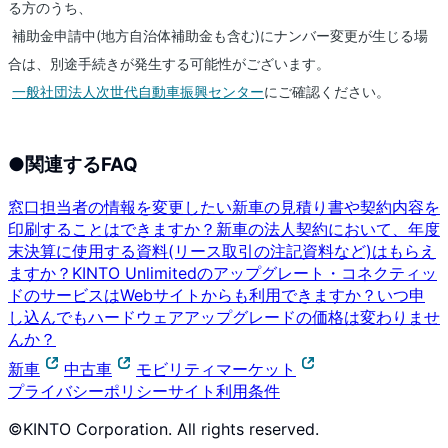
る方のうち、
補助金申請中(地方自治体補助金も含む)にナンバー変更が生じる場
合は、別途手続きが発生する可能性がございます。
一般社団法人次世代自動車振興センター
にご確認ください。
●
関連するFAQ
窓口担当者の情報を変更したい
新車の見積り書や契約内容を
印刷することはできますか？
新車の法人契約において、年度
末決算に使用する資料(リース取引の注記資料など)はもらえ
ますか？
KINTO Unlimitedのアップグレート・コネクティッ
ドのサービスはWebサイトからも利用できますか？
いつ申
し込んでもハードウェアアップグレードの価格は変わりませ
んか？
新車
中古車
モビリティマーケット
プライバシーポリシー
サイト利用条件
©KINTO Corporation. All rights reserved.