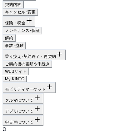
契約内容
キャンセル･変更
保険・税金
メンテナンス･保証
解約
事故･盗難
乗り換え･契約終了・再契約
ご契約後の書類や手続き
WEBサイト
My KINTO
モビリティマーケット
クルマについて
アプリについて
中古車について
Q