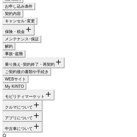
お申し込み条件
契約内容
キャンセル･変更
保険・税金
メンテナンス･保証
解約
事故･盗難
乗り換え･契約終了・再契約
ご契約後の書類や手続き
WEBサイト
My KINTO
モビリティマーケット
クルマについて
アプリについて
中古車について
Q