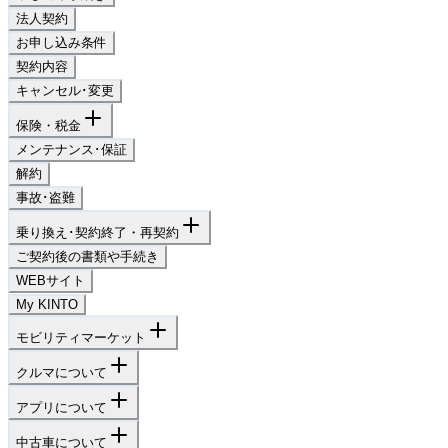
法人契約
お申し込み条件
契約内容
キャンセル･変更
保険・税金
メンテナンス･保証
解約
事故･盗難
乗り換え･契約終了・再契約
ご契約後の書類や手続き
WEBサイト
My KINTO
モビリティマーケット
クルマについて
アプリについて
中古車について