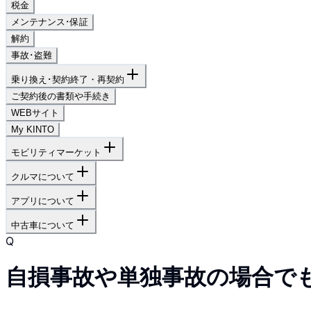
税金
メンテナンス･保証
解約
事故･盗難
乗り換え･契約終了・再契約
ご契約後の書類や手続き
WEBサイト
My KINTO
モビリティマーケット
クルマについて
アプリについて
中古車について
Q
自損事故や単独事故の場合で