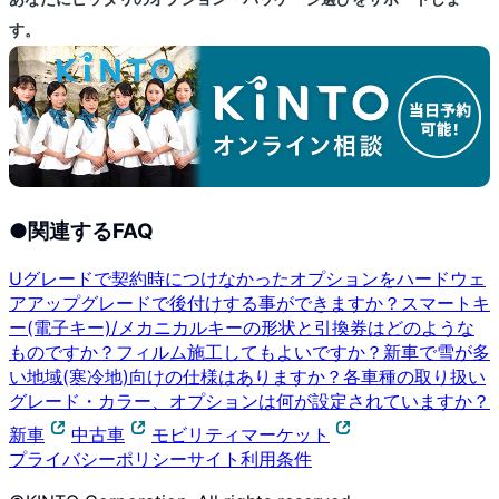
す。
●
関連するFAQ
Uグレードで契約時につけなかったオプションをハードウェ
アアップグレードで後付けする事ができますか？
スマートキ
ー(電子キー)/メカニカルキーの形状と引換券はどのような
ものですか？
フィルム施工してもよいですか？
新車で雪が多
い地域(寒冷地)向けの仕様はありますか？
各車種の取り扱い
グレード・カラー、オプションは何が設定されていますか？
新車
中古車
モビリティマーケット
プライバシーポリシー
サイト利用条件