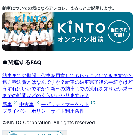
納車についての気になるアレコレ、まるっとご説明します。
●
関連するFAQ
納車までの期間、代車を用意してもらうことはできますか？
遠方輸送費とはなんですか？
新車の納車完了後の手続きはど
うすればいいですか？
新車の納車までの流れを知りたい
納車
までの期間はどのくらいかかりますか？
新車
中古車
モビリティマーケット
プライバシーポリシー
サイト利用条件
©KINTO Corporation. All rights reserved.