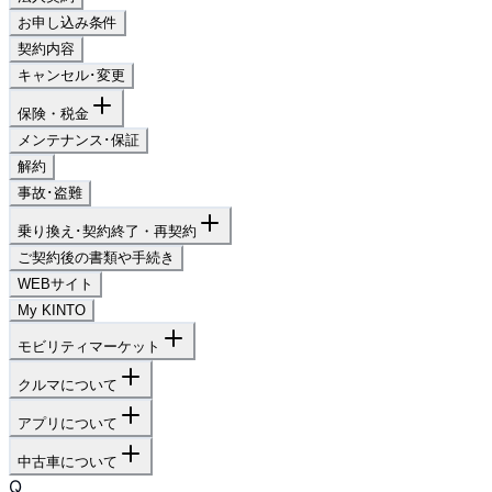
お申し込み条件
契約内容
キャンセル･変更
保険・税金
メンテナンス･保証
解約
事故･盗難
乗り換え･契約終了・再契約
ご契約後の書類や手続き
WEBサイト
My KINTO
モビリティマーケット
クルマについて
アプリについて
中古車について
Q