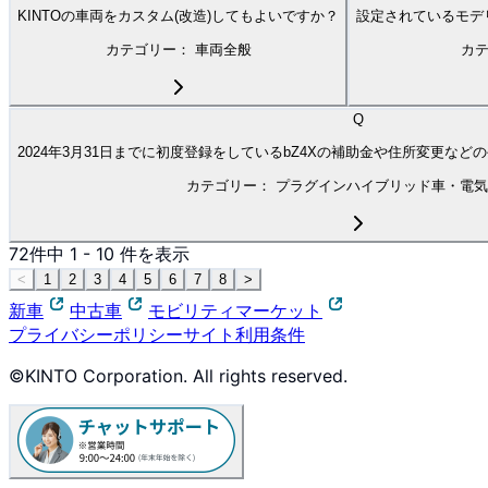
KINTOの車両をカスタム(改造)してもよいですか？
設定されているモデ
カテゴリー：
車両全般
カ
Q
2024年3月31日までに初度登録をしているbZ4Xの補助金や住所変更な
カテゴリー：
プラグインハイブリッド車・電気
72
件中
1
-
10
件を表示
<
1
2
3
4
5
6
7
8
>
新車
中古車
モビリティマーケット
プライバシーポリシー
サイト利用条件
©KINTO Corporation. All rights reserved.